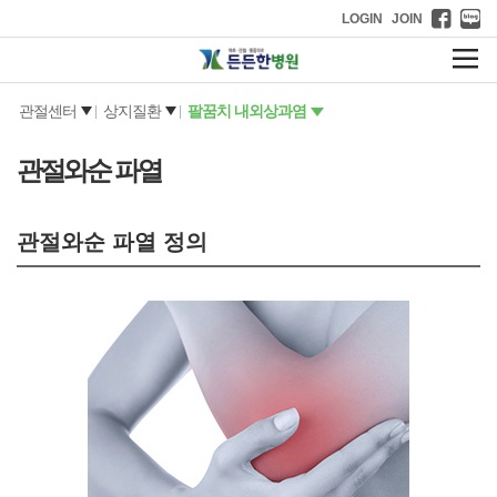
LOGIN
JOIN
관절센터
상지질환
팔꿈치 내외상과염
|
|
관절와순 파열
관절와순 파열 정의